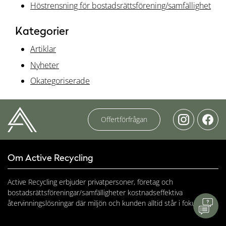
Höstrensning för bostadsrättsförening/samfällighet
Kategorier
Artiklar
Nyheter
Okategoriserade
Offertförfrågan
Om Active Recycling
Active Recycling erbjuder privatpersoner, företag och
bostadsrättsföreningar/samfälligheter kostnadseffektiva
återvinningslösningar där miljön och kunden alltid står i fokus.