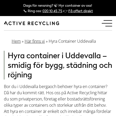
Dags för rensning? 🍃 Hyr container av oss!
📞 Ring oss:
020 10 45 75
👉
Få offert direkt
Hem
»
Här finns vi
»
Hyra Container Uddevalla
Hyra container i Uddevalla –
smidig för bygg, städning och
röjning
Bor du i Uddevalla bergaoch behöver hyra en container?
Då har du kommit rätt. Hos oss på Active Recycling hittar
du som privatperson, företag eller bostadsrättsförening
olika typer av containers och storlekar utifrån ditt behov.
Att hyra en container är enkelt och innebär många fördelar