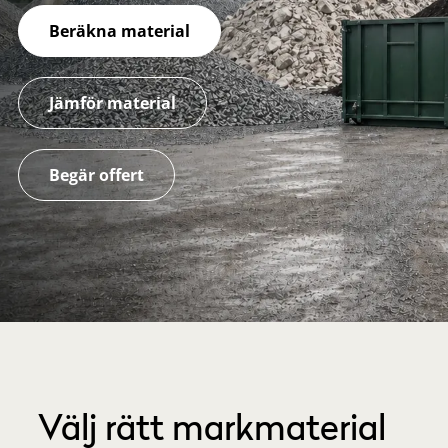
Beräkna material
Jämför material
Begär offert
Välj rätt markmaterial