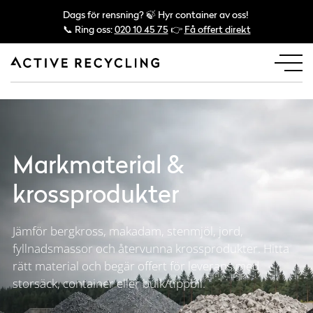
Dags för rensning? 🍃 Hyr container av oss!
📞 Ring oss:
020 10 45 75
👉
Få offert direkt
Markmaterial &
krossprodukter
Jämför bergkross, makadam, stenmjöl, jord,
fyllnadsmassor och återvunna krossprodukter. Hitta
rätt material och begär offert för leverans med
storsäck, container eller bulk/tippbil.