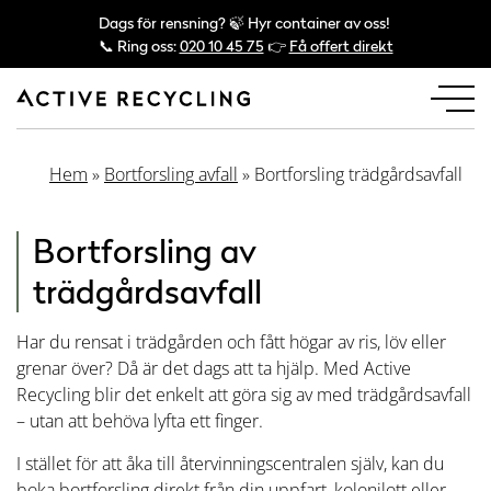
Dags för rensning? 🍃 Hyr container av oss!
📞 Ring oss:
020 10 45 75
👉
Få offert direkt
Hem
»
Bortforsling avfall
»
Bortforsling trädgårdsavfall
Bortforsling av
trädgårdsavfall
Har du rensat i trädgården och fått högar av ris, löv eller
grenar över? Då är det dags att ta hjälp. Med Active
Recycling blir det enkelt att göra sig av med trädgårdsavfall
– utan att behöva lyfta ett finger.
I stället för att åka till återvinningscentralen själv, kan du
boka bortforsling direkt från din uppfart, kolonilott eller