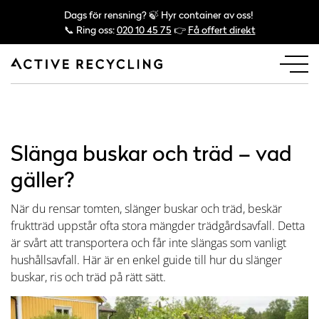
Dags för rensning? 🍃 Hyr container av oss!
📞 Ring oss:
020 10 45 75
👉
Få offert direkt
Slänga buskar och träd – vad
gäller?
När du rensar tomten, slänger buskar och träd, beskär
fruktträd uppstår ofta stora mängder trädgårdsavfall. Detta
är svårt att transportera och får inte slängas som vanligt
hushållsavfall. Här är en enkel guide till hur du slänger
buskar, ris och träd på rätt sätt.