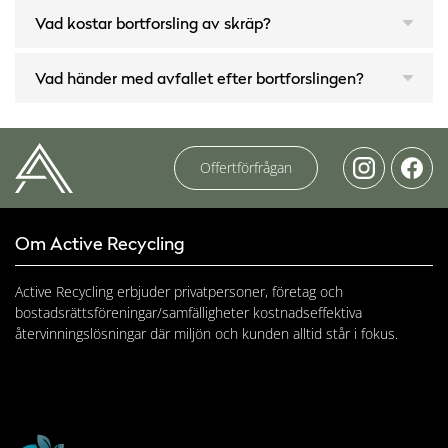
Vad kostar bortforsling av skräp?
Vad händer med avfallet efter bortforslingen?
Offertförfrågan
Om Active Recycling
Active Recycling erbjuder privatpersoner, företag och
bostadsrättsföreningar/samfälligheter kostnadseffektiva
återvinningslösningar där miljön och kunden alltid står i fokus.