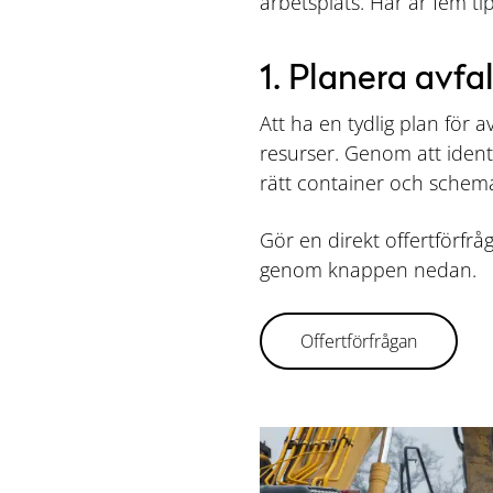
arbetsplats. Här är fem ti
1. Planera avfa
Att ha en tydlig plan för 
resurser. Genom att ident
rätt container och schema
Gör en direkt offertförfrå
genom knappen nedan.
Offertförfrågan