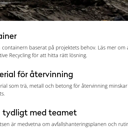
ainer
på containern baserat på projektets behov. Läs mer om al
ive Recycling för att hitta rätt lösning.
rial för återvinning
al som trä, metall och betong för återvinning minska
ts.
 tydligt med teamet
platsen är medvetna om avfallshanteringsplanen och ruti