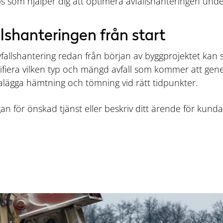
ps som hjälper dig att optimera avfallshanteringen unde
llshanteringen från start
avfallshantering redan från början av byggprojektet kan
ifiera vilken typ och mängd avfall som kommer att gene
lägga hämtning och tömning vid rätt tidpunkter.
gan för önskad tjänst eller beskriv ditt ärende för kun