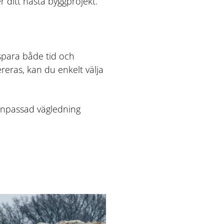
r ditt nästa byggprojekt.
 spara både tid och
reras, kan du enkelt välja
danpassad vägledning