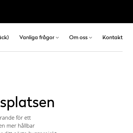
äck)
Vanliga frågor
Om oss
Kontakt
tsplatsen
rande för ett
 en mer hållbar