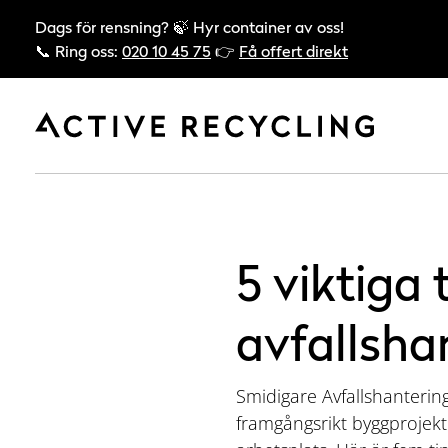
Dags för rensning? 🍃 Hyr container av oss!
📞 Ring oss:
020 10 45 75
👉
Få offert direkt
5 viktiga 
avfallsha
Smidigare Avfallshantering
framgångsrikt byggprojekt