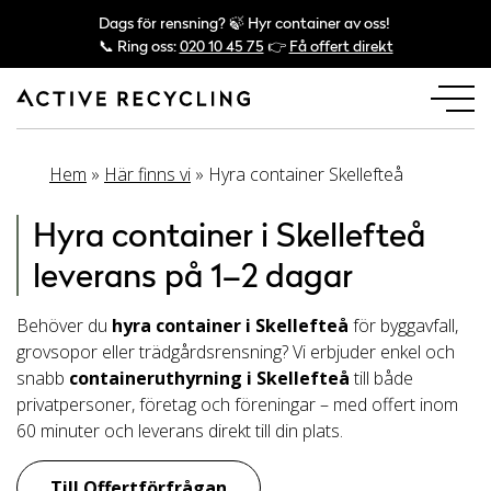
Dags för rensning? 🍃 Hyr container av oss!
📞 Ring oss:
020 10 45 75
👉
Få offert direkt
Hem
»
Här finns vi
»
Hyra container Skellefteå
Hyra container i Skellefteå
leverans på 1–2 dagar
Behöver du
hyra container i Skellefteå
för byggavfall,
grovsopor eller trädgårdsrensning? Vi erbjuder enkel och
snabb
containeruthyrning i Skellefteå
till både
privatpersoner, företag och föreningar – med offert inom
60 minuter och leverans direkt till din plats.
Till Offertförfrågan