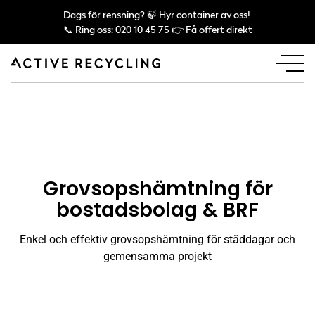
Dags för rensning? 🍃 Hyr container av oss!
📞 Ring oss:
020 10 45 75
👉
Få offert direkt
Grovsopshämtning för
bostadsbolag & BRF
Enkel och effektiv grovsopshämtning för städdagar och
gemensamma projekt