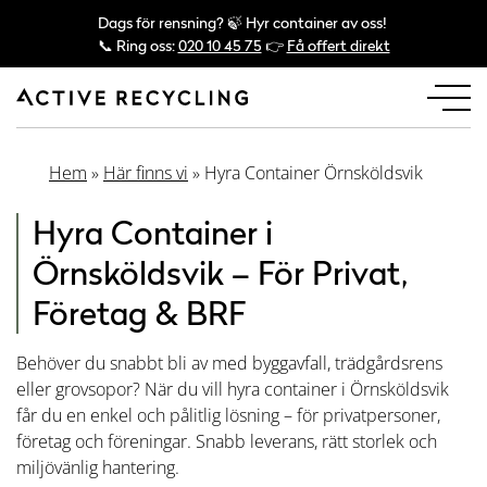
Dags för rensning? 🍃 Hyr container av oss!
📞 Ring oss:
020 10 45 75
👉
Få offert direkt
Hem
»
Här finns vi
»
Hyra Container Örnsköldsvik
Hyra Container i
Örnsköldsvik – För Privat,
Företag & BRF
Behöver du snabbt bli av med byggavfall, trädgårdsrens
eller grovsopor? När du vill hyra container i Örnsköldsvik
får du en enkel och pålitlig lösning – för privatpersoner,
företag och föreningar. Snabb leverans, rätt storlek och
miljövänlig hantering.