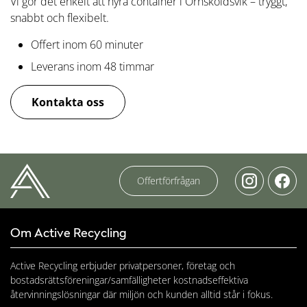
Vi gör det enkelt att hyra container i Örnsköldsvik – tryggt,
snabbt och flexibelt.
Offert inom 60 minuter
Leverans inom 48 timmar
Kontakta oss
Offertförfrågan
Om Active Recycling
Active Recycling erbjuder privatpersoner, företag och
bostadsrättsföreningar/samfälligheter kostnadseffektiva
återvinningslösningar där miljön och kunden alltid står i fokus.