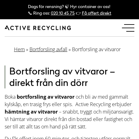
Dags för rensning? 🍃 Hyr container av oss!
📞 Ring oss:
020 10 45 75
👉
Få offert direkt
Hem
»
Bortforsling avfall
»
Bortforsling av vitvaror
Bortforsling av vitvaror –
direkt från din dörr
Boka
bortforsling av vitvaror
och bli av med gammalt
kylskåp, en trasig frys eller spis. Active Recycling erbjuder
hämtning av vitvaror
– snabbt, tryggt och miljöansvarigt.
Vi hämtar vitvaror direkt från din bostad eller fastighet och
ser till att allt tas om hand på rätt sätt.
Du får offert inom 60 minuter, och tjänsten utförs normalt