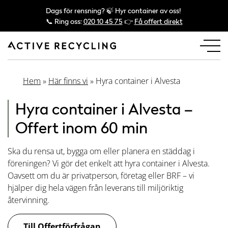
Dags för rensning? 🍃 Hyr container av oss!
📞 Ring oss:
020 10 45 75
👉
Få offert direkt
Hem
»
Här finns vi
»
Hyra container i Alvesta
Hyra container i Alvesta –
Offert inom 60 min
Ska du rensa ut, bygga om eller planera en städdag i
föreningen? Vi gör det enkelt att hyra container i Alvesta.
Oavsett om du är privatperson, företag eller BRF – vi
hjälper dig hela vägen från leverans till miljöriktig
återvinning.
Till Offertförfrågan