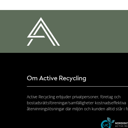
Om Active Recycling
Active Recycling erbjuder privatpersoner, företag och
bostadsrättsföreningar/samfälligheter kostnadseffektiva
återvinningslösningar där miljön och kunden alltid står i f