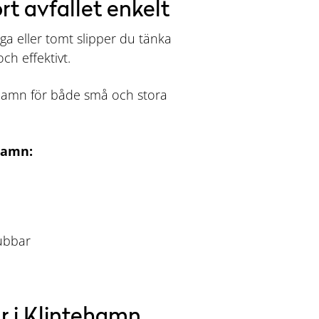
rt avfallet enkelt
ga eller tomt slipper du tänka
ch effektivt.
tehamn för både små och stora
hamn:
tubbar
r i Klintehamn