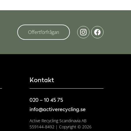
Offertförfrågan
Kontakt
020 – 10 45 75
info@activerecycling.se
Active Recycling Scandinavia AB
559144-8492 | Copyright © 2026