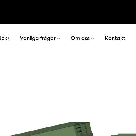
äck)
Vanliga frågor
Om oss
Kontakt