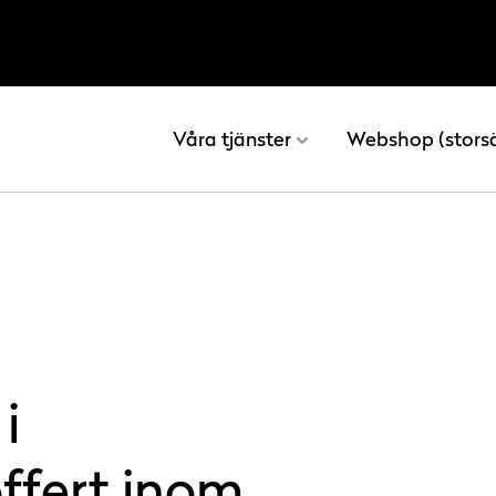
Våra tjänster
Webshop (stors
i
ffert inom