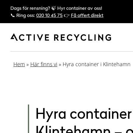
Dags för rensning? 🍃 Hyr container av oss!
📞 Ring oss:
020 10 45 75
👉
Få offert direkt
Hem
»
Här finns vi
»
Hyra container i Klintehamn
Hyra container 
Klintehamn – o