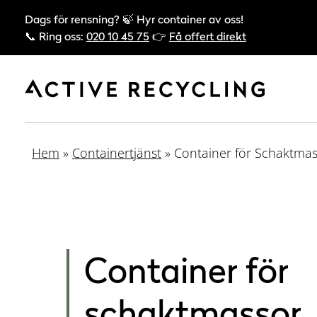
Dags för rensning? 🍃 Hyr container av oss!
📞 Ring oss:
020 10 45 75
👉
Få offert direkt
Hem
»
Containertjänst
»
Container för Schaktma
Container för
schaktmassor