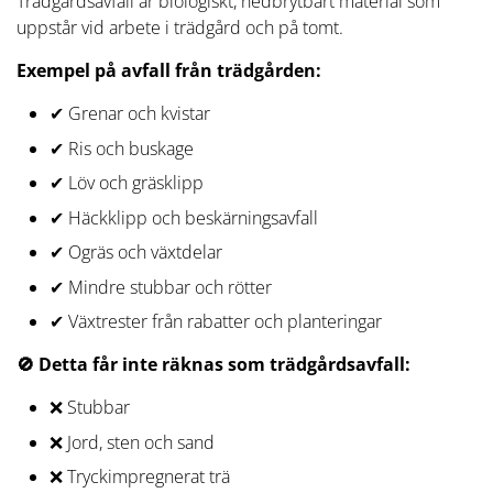
Trädgårdsavfall är biologiskt, nedbrytbart material som
uppstår vid arbete i trädgård och på tomt.
Exempel på avfall från trädgården:
✔ Grenar och kvistar
✔ Ris och buskage
✔ Löv och gräsklipp
✔ Häckklipp och beskärningsavfall
✔ Ogräs och växtdelar
✔ Mindre stubbar och rötter
✔ Växtrester från rabatter och planteringar
🚫 Detta får inte räknas som trädgårdsavfall:
❌ Stubbar
❌ Jord, sten och sand
❌ Tryckimpregnerat trä