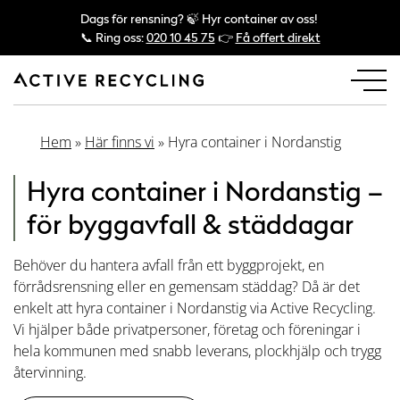
Dags för rensning? 🍃 Hyr container av oss!
📞 Ring oss:
020 10 45 75
👉
Få offert direkt
Hem
»
Här finns vi
»
Hyra container i Nordanstig
Hyra container i Nordanstig –
för byggavfall & städdagar
Behöver du hantera avfall från ett byggprojekt, en
förrådsrensning eller en gemensam städdag? Då är det
enkelt att hyra container i Nordanstig via Active Recycling.
Vi hjälper både privatpersoner, företag och föreningar i
hela kommunen med snabb leverans, plockhjälp och trygg
återvinning.