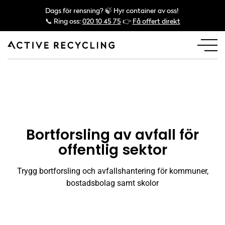
Dags för rensning? 🍃 Hyr container av oss!
📞 Ring oss:
020 10 45 75
👉
Få offert direkt
Bortforsling av avfall för
offentlig sektor
Trygg bortforsling och avfallshantering för kommuner,
bostadsbolag samt skolor