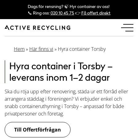
Dags för rensning? 🍃 Hyr container av oss!
📞 Ring oss:
020 10 45 75
👉
Få offert direkt
Hem
»
Här finns vi
»
Hyra container Torsby
Hyra container i Torsby –
leverans inom 1–2 dagar
Ska du röja upp efter renovering, städa ur ett förråd eller
arrangera städdag i föreningen? Vi erbjuder enkel och
snabb containeruthyrning i Torsby – anpassad för både
privatpersoner och företag.
Till Offertförfrågan