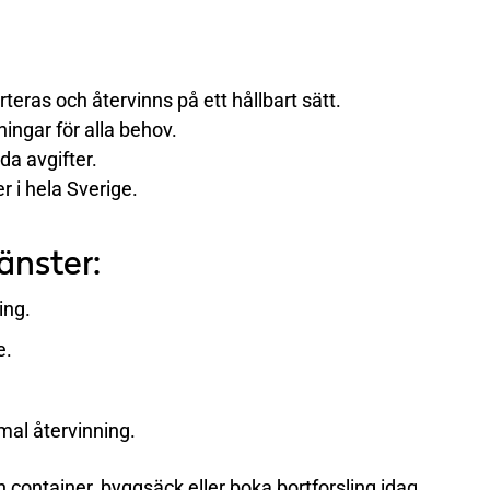
orteras och återvinns på ett hållbart sätt.
ningar för alla behov.
da avgifter.
er i hela Sverige.
änster:
ing.
e.
ximal återvinning.
n container, byggsäck eller boka bortforsling idag.