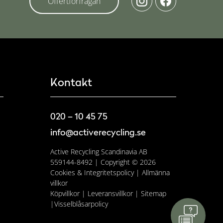
Offertförfrågan
Kontakt
020 – 10 45 75
info@activerecycling.se
Active Recycling Scandinavia AB
559144-8492 | Copyright © 2026
Cookies & Integritetspolicy
|
Allmänna
villkor
Köpvillkor
|
Leveransvillkor
|
Sitemap
|
Visselblåsarpolicy