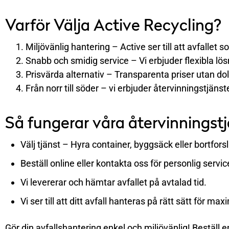
Varför Välja Active Recycling?
Miljövänlig hantering – Active ser till att avfallet s
Snabb och smidig service – Vi erbjuder flexibla lös
Prisvärda alternativ – Transparenta priser utan dol
Från norr till söder – vi erbjuder återvinningstjänst
Så fungerar våra återvinningstj
Välj tjänst – Hyra container, byggsäck eller bortforsl
Beställ online eller kontakta oss för personlig servic
Vi levererar och hämtar avfallet på avtalad tid.
Vi ser till att ditt avfall hanteras på rätt sätt för ma
Gör din avfallshantering enkel och miljövänlig! Beställ e