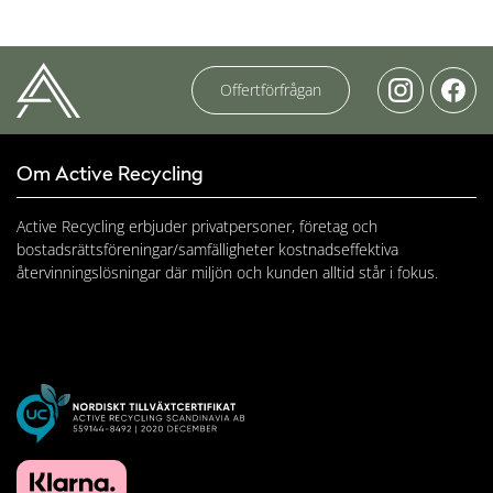
Offertförfrågan
Om Active Recycling
Active Recycling erbjuder privatpersoner, företag och
bostadsrättsföreningar/samfälligheter kostnadseffektiva
återvinningslösningar där miljön och kunden alltid står i fokus.