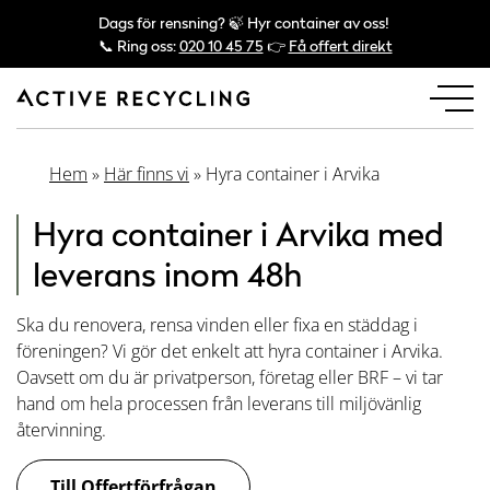
Dags för rensning? 🍃 Hyr container av oss!
📞 Ring oss:
020 10 45 75
👉
Få offert direkt
Hem
»
Här finns vi
»
Hyra container i Arvika
Hyra container i Arvika med
leverans inom 48h
Ska du renovera, rensa vinden eller fixa en städdag i
föreningen? Vi gör det enkelt att hyra container i Arvika.
Oavsett om du är privatperson, företag eller BRF – vi tar
hand om hela processen från leverans till miljövänlig
återvinning.
Till Offertförfrågan