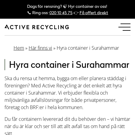
Dags för rensning? 🍃 Hyr container av oss!
📞 Ring oss:
020 10 45 75
👉
Få offert direkt
Hem
»
Här finns vi
»
Hyra container i Surahammar
Hyra container i Surahammar
Ska du rensa ut hemma, bygga om eller planera städdag i
föreningen? Med Active Recycling är det enkelt att hyra
container i Surahammar. Vi erbjuder flexibla och
miljövänliga avfallslösningar för både privatpersoner,
företag och BRF:er i hela kommunen.
Du får containern levererad dit du behöver den – vi hämtar
när du är klar och ser till att allt avfall tas om hand på rätt
sätt.