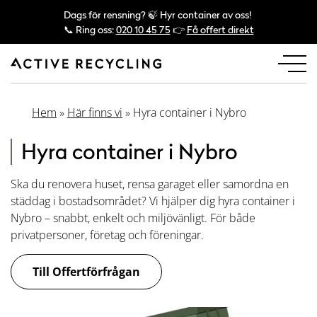
Dags för rensning? 🍃 Hyr container av oss!
📞 Ring oss:
020 10 45 75
👉
Få offert direkt
Hem
»
Här finns vi
»
Hyra container i Nybro
Hyra container i Nybro
Ska du renovera huset, rensa garaget eller samordna en
städdag i bostadsområdet? Vi hjälper dig hyra container i
Nybro – snabbt, enkelt och miljövänligt. För både
privatpersoner, företag och föreningar.
Till Offertförfrågan