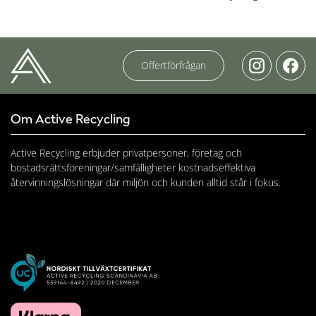
Offertförfrågan
Om Active Recycling
Active Recycling erbjuder privatpersoner, företag och
bostadsrättsföreningar/samfälligheter kostnadseffektiva
återvinningslösningar där miljön och kunden alltid står i fokus.