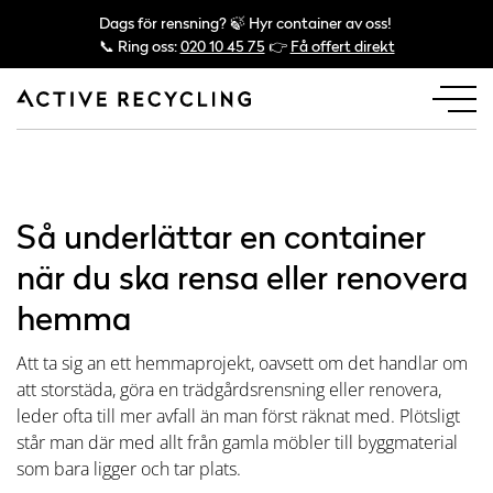
Dags för rensning? 🍃 Hyr container av oss!
📞 Ring oss:
020 10 45 75
👉
Få offert direkt
Så underlättar en container
när du ska rensa eller renovera
hemma
Att ta sig an ett hemmaprojekt, oavsett om det handlar om
att storstäda, göra en trädgårdsrensning eller renovera,
leder ofta till mer avfall än man först räknat med. Plötsligt
står man där med allt från gamla möbler till byggmaterial
som bara ligger och tar plats.