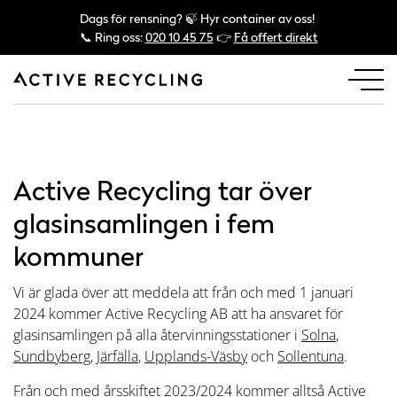
Dags för rensning? 🍃 Hyr container av oss!
📞 Ring oss:
020 10 45 75
👉
Få offert direkt
Active Recycling tar över
glasinsamlingen i fem
kommuner
Vi är glada över att meddela att från och med 1 januari
2024 kommer Active Recycling AB att ha ansvaret för
glasinsamlingen på alla återvinningsstationer i
Solna
,
Sundbyberg
,
Järfälla
,
Upplands-Väsby
och
Sollentuna
.
Från och med årsskiftet 2023/2024 kommer alltså Active