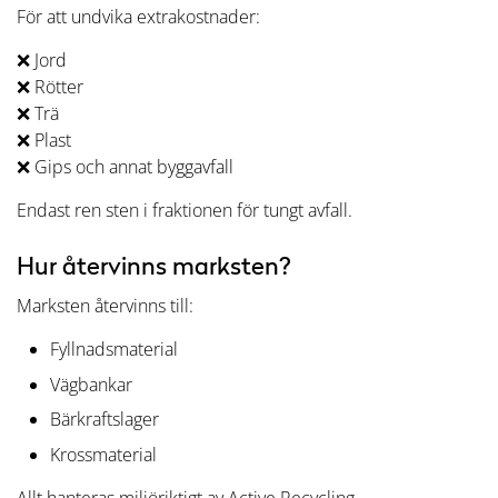
För att undvika extrakostnader:
❌ Jord
❌ Rötter
❌ Trä
❌ Plast
❌ Gips och annat byggavfall
Endast ren sten i fraktionen för tungt avfall.
Hur återvinns marksten?
Marksten återvinns till:
Fyllnadsmaterial
Vägbankar
Bärkraftslager
Krossmaterial
Allt hanteras miljöriktigt av Active Recycling.