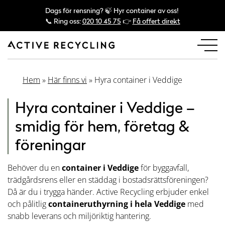
Dags för rensning? 🍃 Hyr container av oss!
📞 Ring oss:
020 10 45 75
👉
Få offert direkt
Hem
»
Här finns vi
»
Hyra container i Veddige
Hyra container i Veddige –
smidig för hem, företag &
föreningar
Behöver du en
container i Veddige
för byggavfall,
trädgårdsrens eller en städdag i bostadsrättsföreningen?
Då är du i trygga händer. Active Recycling erbjuder enkel
och pålitlig
containeruthyrning i hela Veddige
med
snabb leverans och miljöriktig hantering.