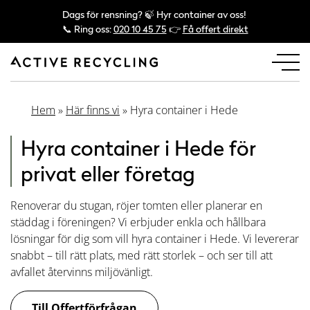
Dags för rensning? 🍃 Hyr container av oss!
📞 Ring oss:
020 10 45 75
👉
Få offert direkt
Hem
»
Här finns vi
»
Hyra container i Hede
Hyra container i Hede för
privat eller företag
Renoverar du stugan, röjer tomten eller planerar en
städdag i föreningen? Vi erbjuder enkla och hållbara
lösningar för dig som vill hyra container i Hede. Vi levererar
snabbt – till rätt plats, med rätt storlek – och ser till att
avfallet återvinns miljövänligt.
Till Offertförfrågan