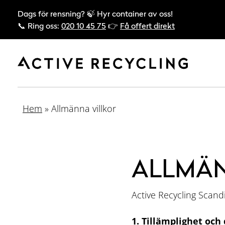
Dags för rensning? 🍃 Hyr container av oss!
📞 Ring oss:
020 10 45 75
👉
Få offert direkt
Hem
»
Allmänna villkor
ALLMÄN
Active Recycling Scand
1. Tillämplighet och 