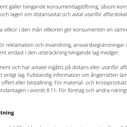
nt gäller tvingande konsumentlagstiftning, såsom ko
ch lagen om distansavtal och avtal utanför affärslokale
a villkor i den mån villkoren ger konsumenten en sämre
r för reklamation och invändning, ansvarsbegränsningar o
nt endast i den utsträckning tvingande lag medger.
nt och har avtalet ingåtts på distans eller utanför affä
enligt lag. Fullständig information om ångerrätten lä
ffert eller beställning. För material- och krossprodukte
antagen i avsnitt 8.11. För företag och andra närings
ttning