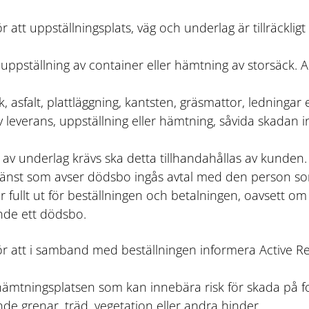
 att uppställningsplats, väg och underlag är tillräckli
uppställning av container eller hämtning av storsäck. A
k, asfalt, plattläggning, kantsten, gräsmattor, ledninga
av leverans, uppställning eller hämtning, såvida skadan
av underlag krävs ska detta tillhandahållas av kunden.
 tjänst som avser dödsbo ingås avtal med den person so
fullt ut för beställningen och betalningen, oavsett om t
nde ett dödsbo.
ör att i samband med beställningen informera Active R
hämtningsplatsen som kan innebära risk för skada på fo
de grenar, träd, vegetation eller andra hinder.