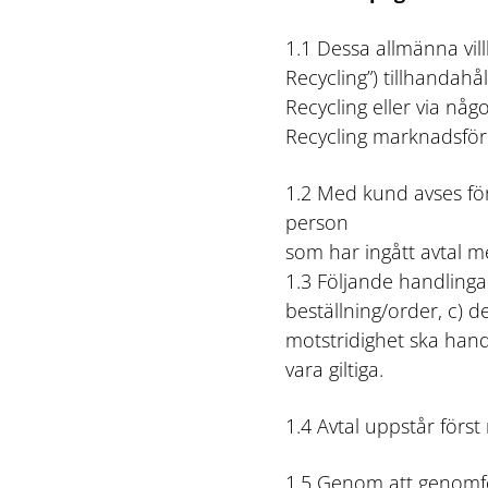
1.1 Dessa allmänna vill
Recycling”) tillhandahål
Recycling eller via någ
Recycling marknadsför e
1.2 Med kund avses före
person
som har ingått avtal m
1.3 Följande handlinga
beställning/order, c) de
motstridighet ska handl
vara giltiga.
1.4 Avtal uppstår först
1.5 Genom att genomfö