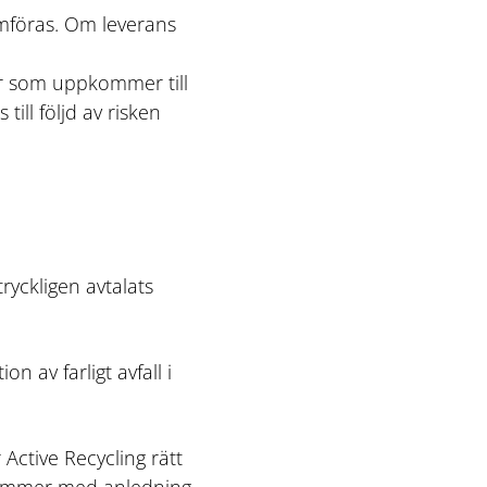
mföras. Om leverans
dor som uppkommer till
ill följd av risken
tryckligen avtalats
n av farligt avfall i
r Active Recycling rätt