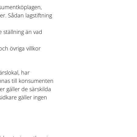
nsumentköplagen,
r. Sådan lagstiftning
 ställning än vad
ch övriga villkor
rslokal, har
mnas till konsumenten
r gäller de särskilda
idkare gäller ingen