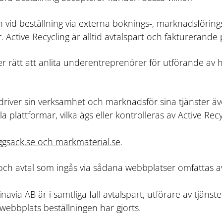
en vid beställning via externa boknings-, marknadsförings
 Active Recycling är alltid avtalspart och fakturerande 
er rätt att anlita underentreprenörer för utförande av h
edriver sin verksamhet och marknadsför sina tjänster ä
a plattformar, vilka ägs eller kontrolleras av Active Recy
ggsack.se och
markmaterial.se
.
r och avtal som ingås via sådana webbplatser omfattas 
navia AB är i samtliga fall avtalspart, utförare av tjän
n webbplats beställningen har gjorts.