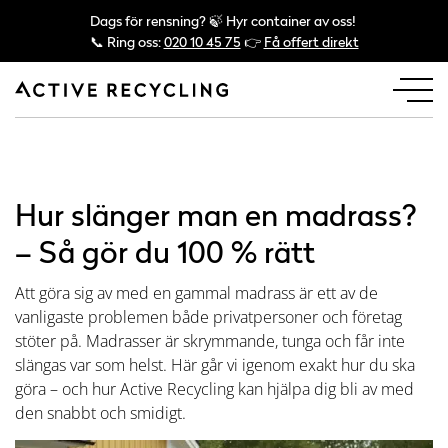
Dags för rensning? 🍃 Hyr container av oss!
📞 Ring oss:
020 10 45 75
👉
Få offert direkt
Hur slänger man en madrass?
– Så gör du 100 % rätt
Att göra sig av med en gammal madrass är ett av de
vanligaste problemen både privatpersoner och företag
stöter på. Madrasser är skrymmande, tunga och får inte
slängas var som helst. Här går vi igenom exakt hur du ska
göra – och hur Active Recycling kan hjälpa dig bli av med
den snabbt och smidigt.