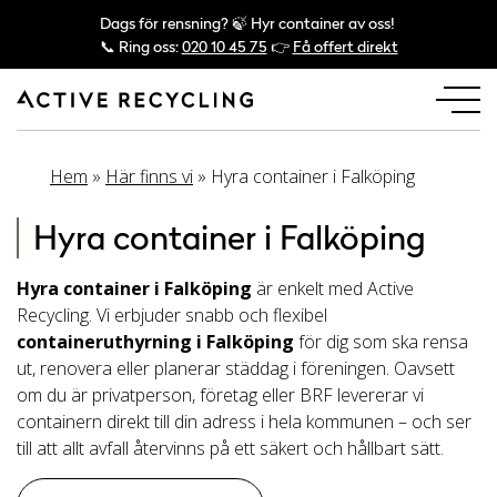
Dags för rensning? 🍃 Hyr container av oss!
📞 Ring oss:
020 10 45 75
👉
Få offert direkt
Hem
»
Här finns vi
»
Hyra container i Falköping
Hyra container i Falköping
Hyra container i Falköping
är enkelt med Active
Recycling. Vi erbjuder snabb och flexibel
containeruthyrning i Falköping
för dig som ska rensa
ut, renovera eller planerar städdag i föreningen. Oavsett
om du är privatperson, företag eller BRF levererar vi
containern direkt till din adress i hela kommunen – och ser
till att allt avfall återvinns på ett säkert och hållbart sätt.