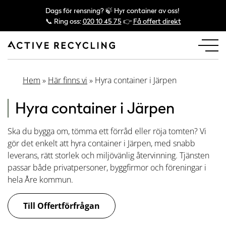
Dags för rensning? 🍃 Hyr container av oss!
📞 Ring oss:
020 10 45 75
👉
Få offert direkt
Hem
»
Här finns vi
»
Hyra container i Järpen
Hyra container i Järpen
Ska du bygga om, tömma ett förråd eller röja tomten? Vi
gör det enkelt att hyra container i Järpen, med snabb
leverans, rätt storlek och miljövänlig återvinning. Tjänsten
passar både privatpersoner, byggfirmor och föreningar i
hela Åre kommun.
Till Offertförfrågan