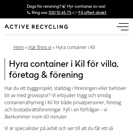
Dags för rensning? 🍃 Hyr container av oss!
📞 Ring oss:
020 10 45 75
👉
Få offert direkt
Hem
»
Här finns vi
»
Hyra container i Kil
Hyra container i Kil för villa,
företag & förening
Har du ett byggprojekt, städdag i föreningen eller behöver
bli av med grovsopor? Vi erbjuder trygg och smidig
containeruthyrning i Kil för både privatpersoner, företag
och bostadsrättsföreningar. Fyll i en förfrågan – vi
återkommer inom 60 minuter.
Vi är specialister på avfall och ser till att du får ett så