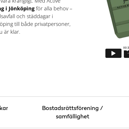
vara krångligt. Med Active
g i Jönköping
för alla behov –
dsavfall och städdagar i
köping till både privatpersoner,
 är klar.
kar
Bostadsrättsförening /
samfällighet