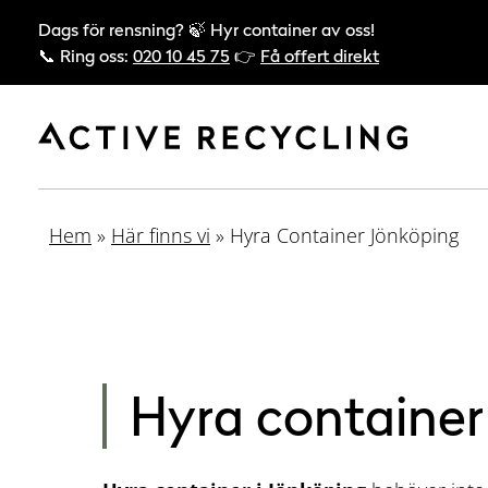
Dags för rensning? 🍃 Hyr container av oss!
📞 Ring oss:
020 10 45 75
👉
Få offert direkt
Hem
»
Här finns vi
»
Hyra Container Jönköping
Hyra container