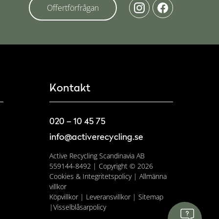
Offertförfrågan
Kontakt
020 – 10 45 75
info@activerecycling.se
Active Recycling Scandinavia AB
559144-8492 | Copyright © 2026
Cookies & Integritetspolicy
|
Allmänna
villkor
Köpvillkor
|
Leveransvillkor
|
Sitemap
|
Visselblåsarpolicy