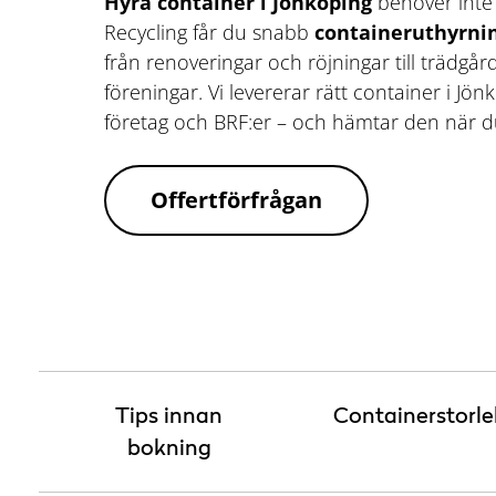
Hyra container i Jönköping
behöver inte 
Recycling får du snabb
containeruthyrnin
från renoveringar och röjningar till trädgår
föreningar. Vi levererar rätt container i Jön
företag och BRF:er – och hämtar den när du
Offertförfrågan
Tips innan
Containerstorle
bokning