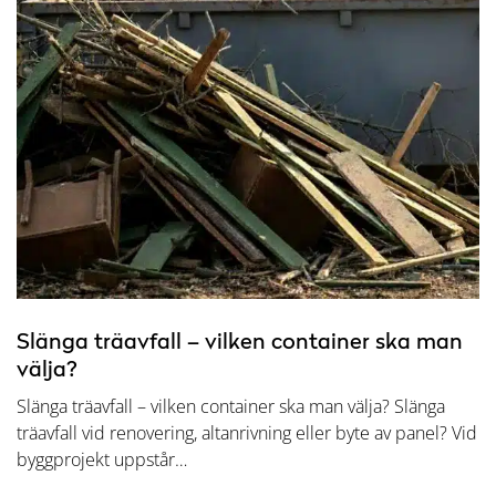
Slänga träavfall – vilken container ska man
välja?
Slänga träavfall – vilken container ska man välja? Slänga
träavfall vid renovering, altanrivning eller byte av panel? Vid
byggprojekt uppstår…