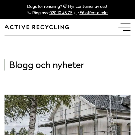
Dags för rensning? 🍃 Hyr container av oss!
📞 Ring oss:
020 10 45 75
👉
Få offert direkt
Blogg och nyheter