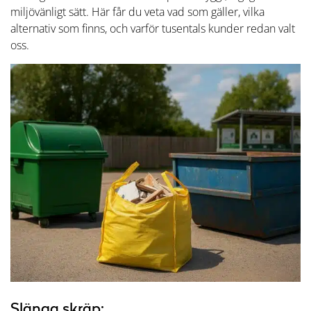
miljövänligt sätt. Här får du veta vad som gäller, vilka
alternativ som finns, och varför tusentals kunder redan valt
oss.
Slänga skräp: