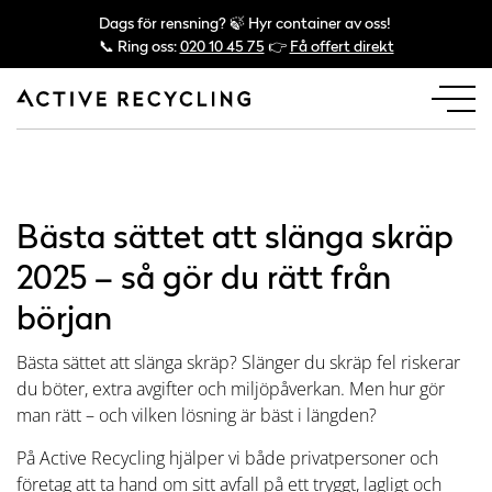
Dags för rensning? 🍃 Hyr container av oss!
📞 Ring oss:
020 10 45 75
👉
Få offert direkt
Bästa sättet att slänga skräp
2025 – så gör du rätt från
början
Bästa sättet att slänga skräp? Slänger du skräp fel riskerar
du böter, extra avgifter och miljöpåverkan. Men hur gör
man rätt – och vilken lösning är bäst i längden?
På Active Recycling hjälper vi både privatpersoner och
företag att ta hand om sitt avfall på ett tryggt, lagligt och