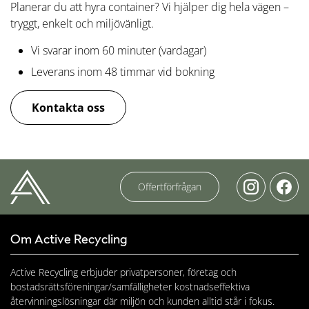
Planerar du att hyra container? Vi hjälper dig hela vägen –
tryggt, enkelt och miljövänligt.
Vi svarar inom 60 minuter (vardagar)
Leverans inom 48 timmar vid bokning
Kontakta oss
Offertförfrågan
Om Active Recycling
Active Recycling erbjuder privatpersoner, företag och
bostadsrättsföreningar/samfälligheter kostnadseffektiva
återvinningslösningar där miljön och kunden alltid står i fokus.