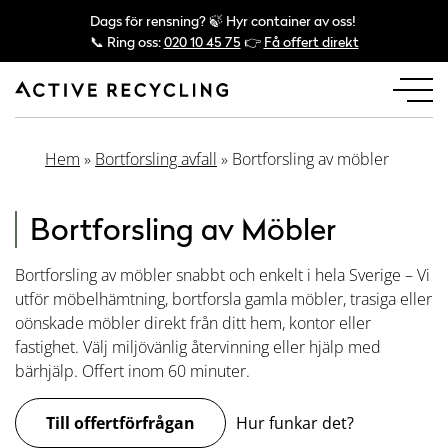
Dags för rensning? 🍃 Hyr container av oss!
📞 Ring oss:
020 10 45 75
👉
Få offert direkt
Hem
»
Bortforsling avfall
»
Bortforsling av möbler
Bortforsling av Möbler
Bortforsling av möbler snabbt och enkelt i hela Sverige – Vi
utför möbelhämtning, bortforsla gamla möbler, trasiga eller
oönskade möbler direkt från ditt hem, kontor eller
fastighet. Välj miljövänlig återvinning eller hjälp med
bärhjälp. Offert inom 60 minuter.
Till offertförfrågan
Hur funkar det?