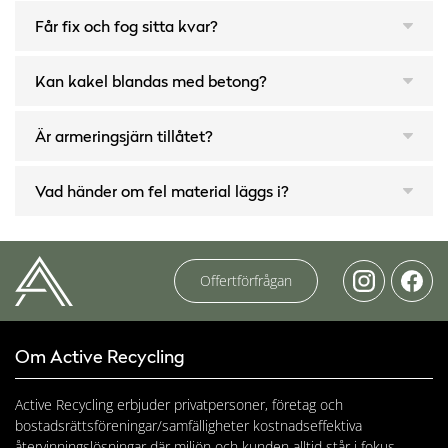
Får fix och fog sitta kvar?
Kan kakel blandas med betong?
Är armeringsjärn tillåtet?
Vad händer om fel material läggs i?
Offertförfrågan
Om Active Recycling
Active Recycling erbjuder privatpersoner, företag och
bostadsrättsföreningar/samfälligheter kostnadseffektiva
återvinningslösningar där miljön och kunden alltid står i fokus.