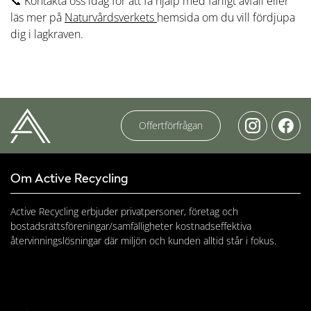
📞 Kontakta oss idag för att få hjälp med farligt avfall eller
läs mer på
Naturvårdsverkets
hemsida om du vill fördjupa
dig i lagkraven.
Offertförfrågan
Om Active Recycling
Active Recycling erbjuder privatpersoner, företag och
bostadsrättsföreningar/samfälligheter kostnadseffektiva
återvinningslösningar där miljön och kunden alltid står i fokus.