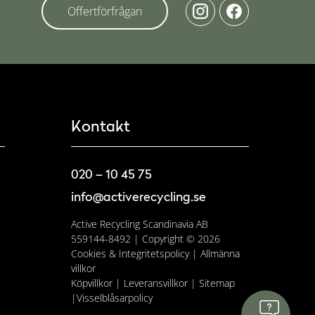
Offertförfrågan
Kontakt
020 – 10 45 75
info@activerecycling.se
Active Recycling Scandinavia AB
559144-8492 | Copyright © 2026
Cookies & Integritetspolicy
|
Allmänna
villkor
Köpvillkor
|
Leveransvillkor
|
Sitemap
|
Visselblåsarpolicy