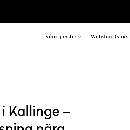
Våra tjänster
Webshop (stors
i Kallinge –
ösning nära