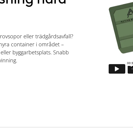
rovsopor eller trädgårdsavfall?
l hyra container i området –
g eller byggarbetsplats. Snabb
vinning.