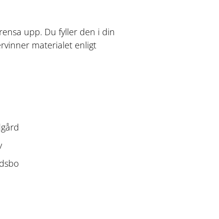
rensa upp. Du fyller den i din
rvinner materialet enligt
dgård
v
ödsbo