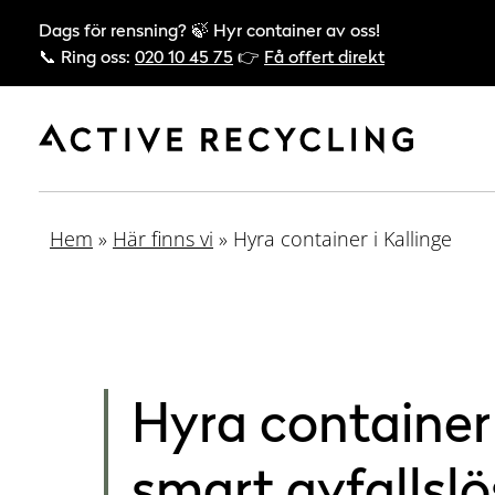
Dags för rensning? 🍃 Hyr container av oss!
📞 Ring oss:
020 10 45 75
👉
Få offert direkt
Hem
»
Här finns vi
»
Hyra container i Kallinge
Hyra container 
smart avfallsl