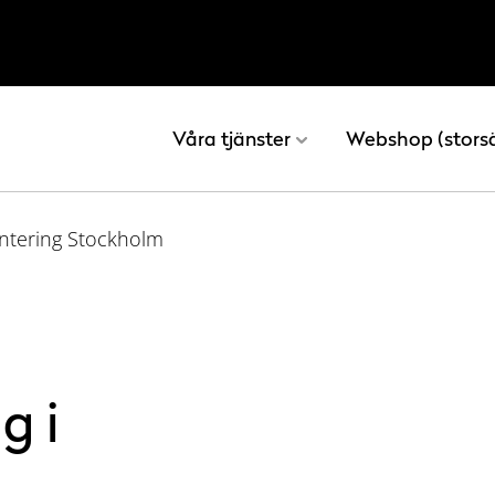
Våra tjänster
Webshop (stors
antering Stockholm
g i