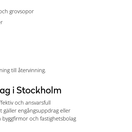
 och grovsopor
er
ng till återvinning.
tag i Stockholm
ektiv och ansvarsfull
et gäller engångsuppdrag eller
n byggfirmor och fastighetsbolag