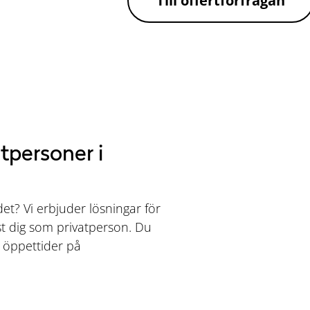
Till offertförfrågan
tpersoner i
et? Vi erbjuder lösningar för
st dig som privatperson. Du
r öppettider på