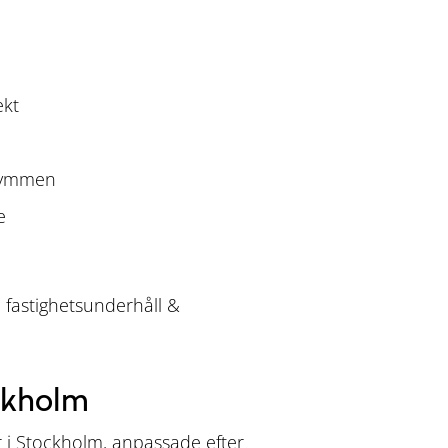
ekt
trymmen
e
fastighetsunderhåll &
ockholm
er i Stockholm, anpassade efter