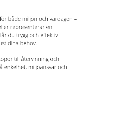
e för både miljön och vardagen –
eller representerar en
år du trygg och effektiv
ust dina behov.
sopor till återvinning och
å enkelhet, miljöansvar och