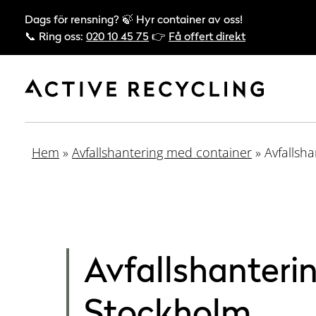
Dags för rensning? 🍃 Hyr container av oss!
📞 Ring oss:
020 10 45 75
👉
Få offert direkt
Hem
»
Avfallshantering med container
»
Avfallsh
Avfallshanterin
Stockholm