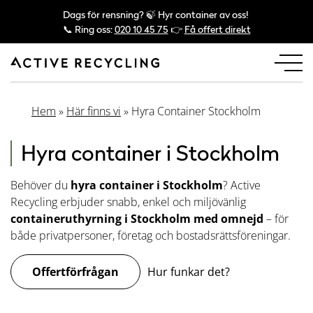
Dags för rensning? 🍃 Hyr container av oss!
📞 Ring oss:
020 10 45 75
👉
Få offert direkt
Hem
»
Här finns vi
»
Hyra Container Stockholm
Hyra container i Stockholm
Behöver du
hyra container i Stockholm
? Active
Recycling erbjuder snabb, enkel och miljövänlig
containeruthyrning i Stockholm med omnejd
– för
både privatpersoner, företag och bostadsrättsföreningar.
Offertförfrågan
Hur funkar det?