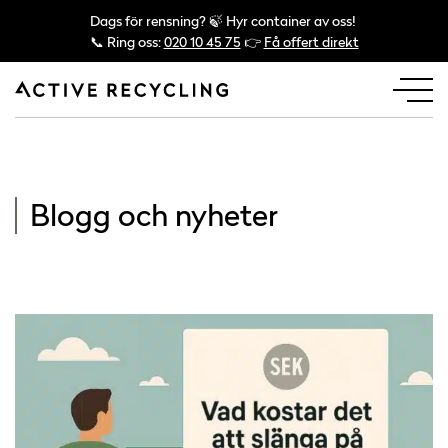
Dags för rensning? 🍃 Hyr container av oss!
📞 Ring oss:
020 10 45 75
👉
Få offert direkt
Blogg och nyheter