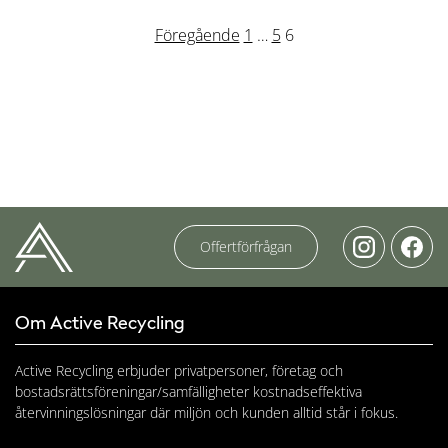
Sidnumrering
Föregående
1
…
5
6
för
inlägg
Offertförfrågan
Om Active Recycling
Active Recycling erbjuder privatpersoner, företag och
bostadsrättsföreningar/samfälligheter kostnadseffektiva
återvinningslösningar där miljön och kunden alltid står i fokus.