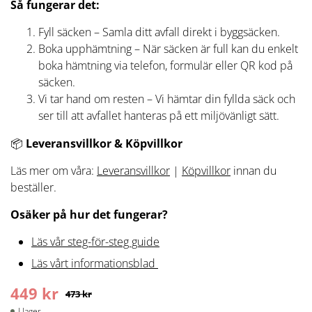
Så fungerar det:
Fyll säcken – Samla ditt avfall direkt i byggsäcken.
Boka upphämtning – När säcken är full kan du enkelt
boka hämtning via telefon, formulär eller QR kod på
säcken.
Vi tar hand om resten – Vi hämtar din fyllda säck och
ser till att avfallet hanteras på ett miljövänligt sätt.
📦
Leveransvillkor & Köpvillkor
Läs mer om våra:
Leveransvillkor
|
Köpvillkor
innan du
beställer.
Osäker på hur det fungerar?
Läs vår steg-för-steg guide
Läs vårt informationsblad
449
kr
473
kr
I lager