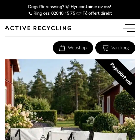
Dags för rensning? 🍃 Hyr container av oss!
📞 Ring oss:
020 10 45 75
👉
Få offert direkt
Webshop
Varukorg
-5%